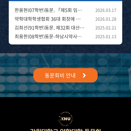
한용현(07학번)동문, 「제5회 임성기연구자상」의 ‘젊은연구자상’ 수상'
2026.03.17
약학대학학생협회 36대 회장에 강원대 김백건(22학번)학생 당선
2026.01.28
김희선(91학번)동문, 제32회 대산문학상 및 제16회 허균문학작가상 수상
2025.02.21
최용한(08학번)동문-하남시약사회장 선출
2025.01.13
동문회비 안내